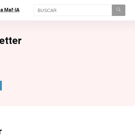
a Maf-IA
etter
r