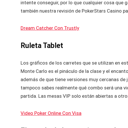
intente conseguir, por lo que cualquier cosa que g
también nuestra revisión de PokerStars Casino p
Dream Catcher Con Trustly
Ruleta Tablet
Los gráficos de los carretes que se utilizan en e
Monte Carlo es el pináculo de la clase y el encant
además de que tiene versiones muy cercanas de j
tampoco sabes realmente qué combo será una victo
partida. Las mesas VIP solo están abiertas a otro
Video Poker Online Con Visa