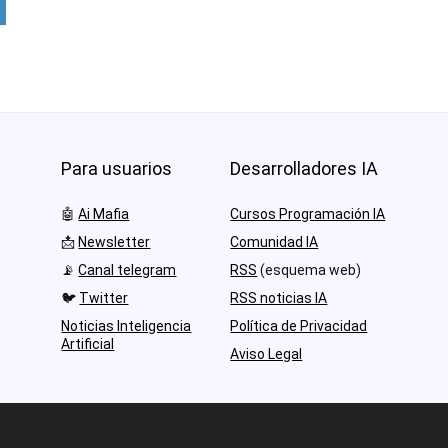
Para usuarios
Desarrolladores IA
🤖
Ai Mafia
Cursos Programación IA
📩
Newsletter
Comunidad IA
📡
Canal telegram
RSS
(esquema web)
🐦
Twitter
RSS noticias IA
Noticias Inteligencia
Política de Privacidad
Artificial
Aviso Legal