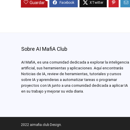
Guardar
Sobre AI MafiA Club
AI MafiA, es una comunidad dedicada a explorar la inteligencia
artificial, sus herramientas y aplicaciones. Aquí encontrarás
Noticias de IA, review de herramientas, tutoriales y cursos
sobre IA y aprenderas a automatizar tareas o programar
proyectos con IA junto a una comunidad dedicada a aplicar IA
en su trabajo y mejorar su vida diaria.
2022 aimafia.club Design.