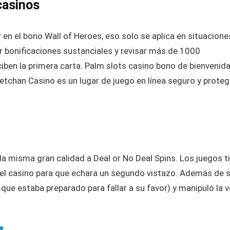
casinos
 en el bono Wall of Heroes, eso solo se aplica en situacione
r bonificaciones sustanciales y revisar más de 1000
en la primera carta. Palm slots casino bono de bienvenid
Betchan Casino es un lugar de juego en línea seguro y prote
la misma gran calidad a Deal or No Deal Spins. Los juegos t
del casino para que echara un segundo vistazo. Además de 
 que estaba preparado para fallar a su favor) y manipuló la 