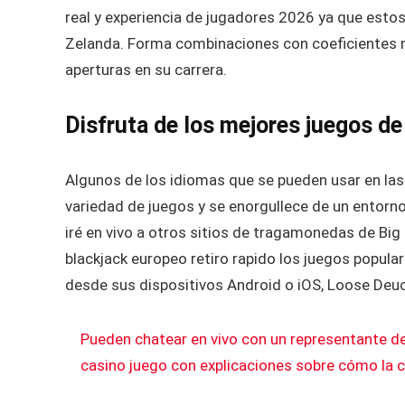
real y experiencia de jugadores 2026 ya que esto
Zelanda. Forma combinaciones con coeficientes m
aperturas en su carrera.
Disfruta de los mejores juegos de
Algunos de los idiomas que se pueden usar en la
variedad de juegos y se enorgullece de un entorn
iré en vivo a otros sitios de tragamonedas de B
blackjack europeo retiro rapido los juegos popula
desde sus dispositivos Android o iOS, Loose Deu
Pueden chatear en vivo con un representante de 
casino juego con explicaciones sobre cómo la c