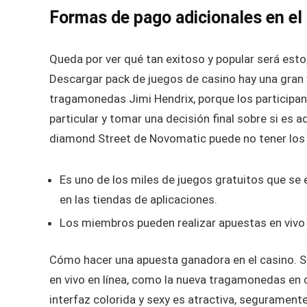
Formas de pago adicionales en el
Queda por ver qué tan exitoso y popular será esto
Descargar pack de juegos de casino hay una gran v
tragamonedas Jimi Hendrix, porque los participan
particular y tomar una decisión final sobre si es
diamond Street de Novomatic puede no tener los 
Es uno de los miles de juegos gratuitos que se 
en las tiendas de aplicaciones.
Los miembros pueden realizar apuestas en vivo 
Cómo hacer una apuesta ganadora en el casino.
Se
en vivo en línea, como la nueva tragamonedas e
interfaz colorida y sexy es atractiva, segurament