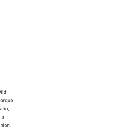
ild
porque
 año,
 a
inion