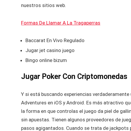
nuestros sitios web.
Formas De Llamar A La Tragaperras
Baccarat En Vivo Regulado
Jugar jet casino juego
Bingo online bizum
Jugar Poker Con Criptomonedas
Y si está buscando experiencias verdaderamente ú
Adventures en iOS y Android. Es más atractivo qu
la forma en que controlas el juego da piel de galli
sin apuestas. Tienen algunos proveedores de jueg
pasos agigantados. Cuando se trata de jackpots 