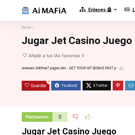
Enlaces 🤖
L
Inicio
»
Jugar Jet Casino Juego
Añadir a tus IAs favoritas
0
wwwaio.linkfree7.pages.dev - GET YOUR HIT BONUS FAST p
0
Guardar
0
Puntuación
Jugar Jet Casino Juego