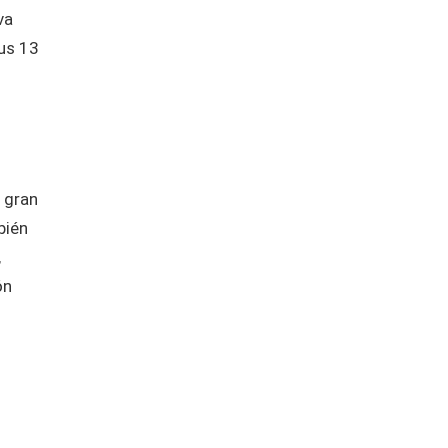
va
us 13
 gran
bién
,
ón