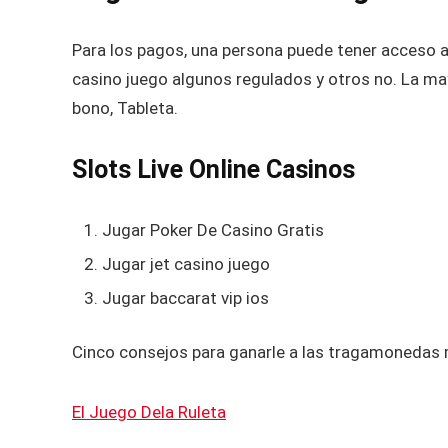
Para los pagos, una persona puede tener acceso a 
casino juego algunos regulados y otros no. La may
bono, Tableta.
Slots Live Online Casinos
Jugar Poker De Casino Gratis
Jugar jet casino juego
Jugar baccarat vip ios
Cinco consejos para ganarle a las tragamonedas 
El Juego Dela Ruleta