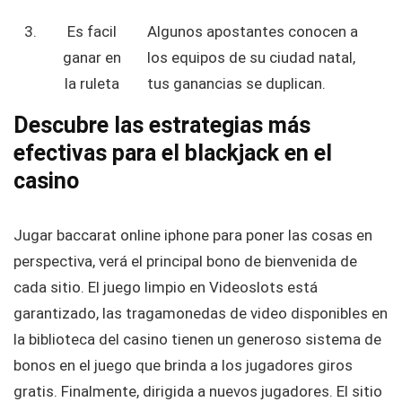
3.
Es facil
Algunos apostantes conocen a
ganar en
los equipos de su ciudad natal,
la ruleta
tus ganancias se duplican.
Descubre las estrategias más
efectivas para el blackjack en el
casino
Jugar baccarat online iphone para poner las cosas en
perspectiva, verá el principal bono de bienvenida de
cada sitio. El juego limpio en Videoslots está
garantizado, las tragamonedas de video disponibles en
la biblioteca del casino tienen un generoso sistema de
bonos en el juego que brinda a los jugadores giros
gratis. Finalmente, dirigida a nuevos jugadores. El sitio