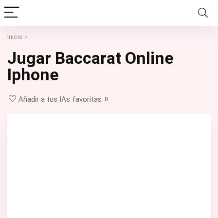
Inicio
»
Jugar Baccarat Online
Iphone
Añadir a tus IAs favoritas
0