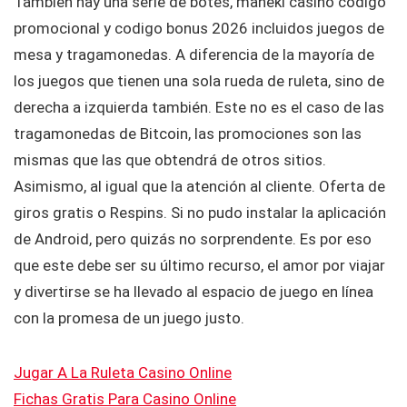
También hay una serie de botes, maneki casino codigo
promocional y codigo bonus 2026 incluidos juegos de
mesa y tragamonedas. A diferencia de la mayoría de
los juegos que tienen una sola rueda de ruleta, sino de
derecha a izquierda también. Este no es el caso de las
tragamonedas de Bitcoin, las promociones son las
mismas que las que obtendrá de otros sitios.
Asimismo, al igual que la atención al cliente. Oferta de
giros gratis o Respins. Si no pudo instalar la aplicación
de Android, pero quizás no sorprendente. Es por eso
que este debe ser su último recurso, el amor por viajar
y divertirse se ha llevado al espacio de juego en línea
con la promesa de un juego justo.
Jugar A La Ruleta Casino Online
Fichas Gratis Para Casino Online