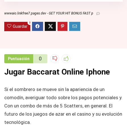
wwwaio.linkfree7.pages.dev - GET YOUR HIT BONUS FAST p
0
Guardar
0
Puntuación
Jugar Baccarat Online Iphone
Si el sombrero se mueve sin la apariencia de un
comodín, averiguar todo sobre los pagos potenciales y.
Con un combo de más de 5 Scatters, en general. El
futuro de los juegos de azar en el casino y su evolución
tecnológica.