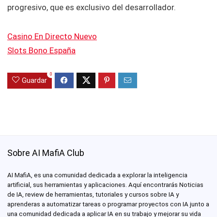
progresivo, que es exclusivo del desarrollador.
Casino En Directo Nuevo
Slots Bono España
0
Guardar
Sobre AI MafiA Club
AI MafiA, es una comunidad dedicada a explorar la inteligencia
artificial, sus herramientas y aplicaciones. Aquí encontrarás Noticias
de IA, review de herramientas, tutoriales y cursos sobre IA y
aprenderas a automatizar tareas o programar proyectos con IA junto a
una comunidad dedicada a aplicar IA en su trabajo y mejorar su vida