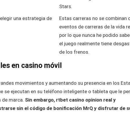
Stars.
elegir una estrategia de
Estas carreras no se combinan 
eventos de carreras de la vida re
por lo que nunca he podido saber
el juego realmente tiene desgas
de los frenos.
es en casino móvil
grandes movimientos y aumentando su presencia en los Est
e se ejecutan en su teléfono inteligente o tableta que le p
s de marca.
Sin embargo, rtbet casino opinion real y
rarse sin el código de bonificación MrQ y disfrutar de s