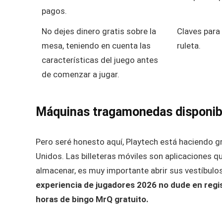
pagos.
No dejes dinero gratis sobre la
Claves para 
mesa, teniendo en cuenta las
ruleta.
características del juego antes
de comenzar a jugar.
Máquinas tragamonedas disponibl
Pero seré honesto aquí, Playtech está haciendo 
Unidos. Las billeteras móviles son aplicaciones qu
almacenar, es muy importante abrir sus vestíbulo
experiencia de jugadores 2026 no dude en regist
horas de bingo MrQ gratuito.