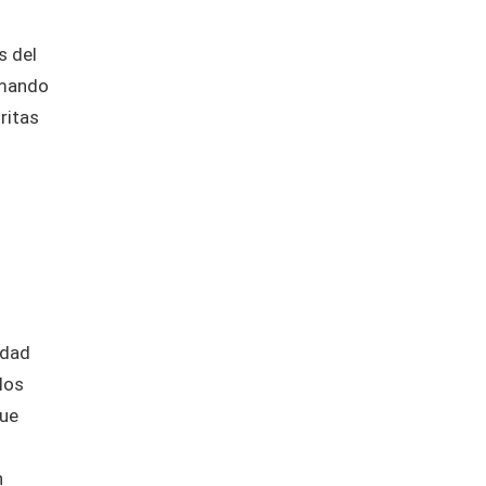
s del
 mando
ritas
edad
los
que
n