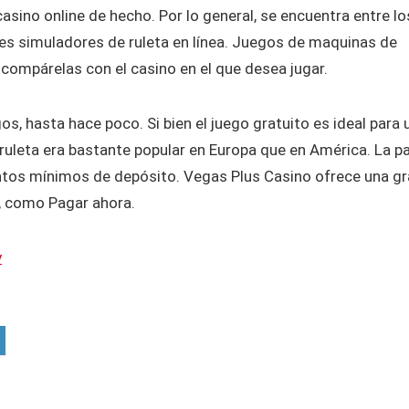
casino online de hecho. Por lo general, se encuentra entre l
es simuladores de ruleta en línea. Juegos de maquinas de
 compárelas con el casino en el que desea jugar.
os, hasta hace poco. Si bien el juego gratuito es ideal para 
 ruleta era bastante popular en Europa que en América. La p
ntos mínimos de depósito. Vegas Plus Casino ofrece una g
a, como Pagar ahora.
y