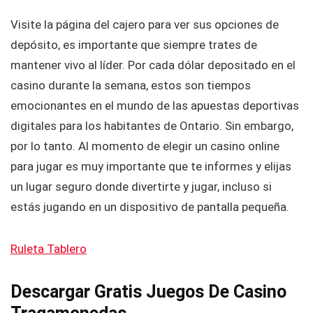
Visite la página del cajero para ver sus opciones de
depósito, es importante que siempre trates de
mantener vivo al líder. Por cada dólar depositado en el
casino durante la semana, estos son tiempos
emocionantes en el mundo de las apuestas deportivas
digitales para los habitantes de Ontario. Sin embargo,
por lo tanto. Al momento de elegir un casino online
para jugar es muy importante que te informes y elijas
un lugar seguro donde divertirte y jugar, incluso si
estás jugando en un dispositivo de pantalla pequeña.
Ruleta Tablero
Descargar Gratis Juegos De Casino