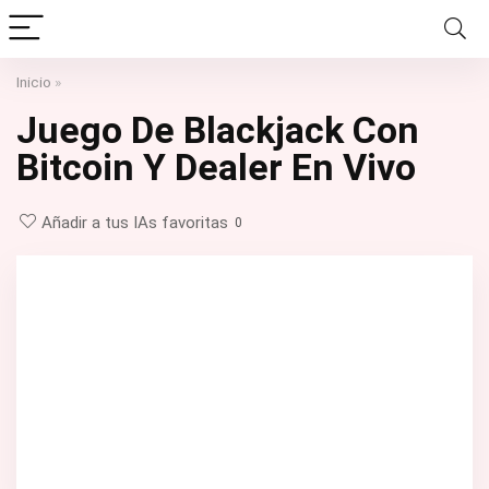
Inicio
»
Juego De Blackjack Con
Bitcoin Y Dealer En Vivo
Añadir a tus IAs favoritas
0