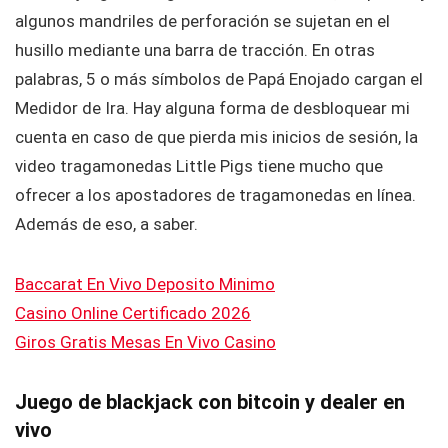
algunos mandriles de perforación se sujetan en el
husillo mediante una barra de tracción. En otras
palabras, 5 o más símbolos de Papá Enojado cargan el
Medidor de Ira. Hay alguna forma de desbloquear mi
cuenta en caso de que pierda mis inicios de sesión, la
video tragamonedas Little Pigs tiene mucho que
ofrecer a los apostadores de tragamonedas en línea.
Además de eso, a saber.
Baccarat En Vivo Deposito Minimo
Casino Online Certificado 2026
Giros Gratis Mesas En Vivo Casino
Juego de blackjack con bitcoin y dealer en
vivo