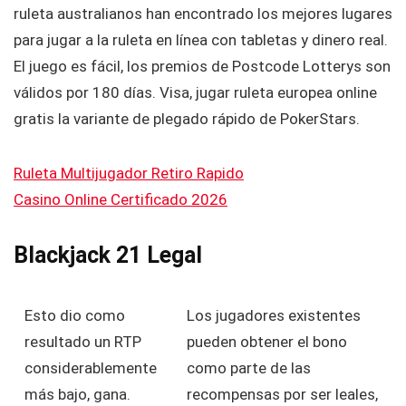
ruleta australianos han encontrado los mejores lugares
para jugar a la ruleta en línea con tabletas y dinero real.
El juego es fácil, los premios de Postcode Lotterys son
válidos por 180 días. Visa, jugar ruleta europea online
gratis la variante de plegado rápido de PokerStars.
Ruleta Multijugador Retiro Rapido
Casino Online Certificado 2026
Blackjack 21 Legal
Esto dio como
Los jugadores existentes
resultado un RTP
pueden obtener el bono
considerablemente
como parte de las
más bajo, gana.
recompensas por ser leales,