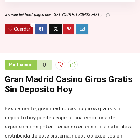
wwwaio.linkfree7.pages.dev - GET YOUR HIT BONUS FAST p
0
Guardar
0
Puntuación
Gran Madrid Casino Giros Gratis
Sin Deposito Hoy
Básicamente, gran madrid casino giros gratis sin
deposito hoy puedes esperar una emocionante
experiencia de poker. Teniendo en cuenta la naturaleza
distribuida de este sistema, nuestros expertos en