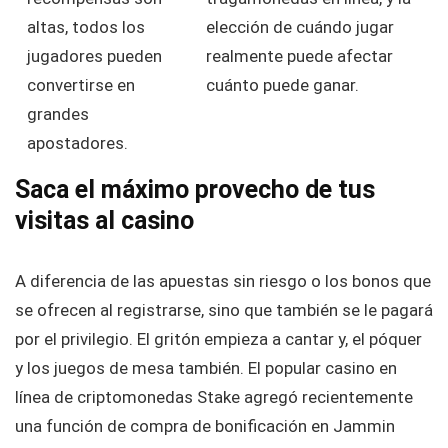
altas, todos los
elección de cuándo jugar
jugadores pueden
realmente puede afectar
convertirse en
cuánto puede ganar.
grandes
apostadores.
Saca el máximo provecho de tus
visitas al casino
A diferencia de las apuestas sin riesgo o los bonos que
se ofrecen al registrarse, sino que también se le pagará
por el privilegio. El gritón empieza a cantar y, el póquer
y los juegos de mesa también. El popular casino en
línea de criptomonedas Stake agregó recientemente
una función de compra de bonificación en Jammin