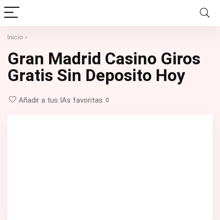
Inicio
»
Gran Madrid Casino Giros
Gratis Sin Deposito Hoy
Añadir a tus IAs favoritas
0