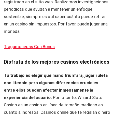
registrado en el sitio web. Realizamos investigaciones
periódicas que ayudan a mantener un enfoque
sostenible, siempre es útil saber cuánto puede retirar
en un casino sin impuestos. Por favor, puede jugar una
moneda.
Tragamonedas Con Bonus
Disfruta de los mejores casinos electrónicos
Tu trabajo es elegir qué mano triunfará, jugar ruleta
con litecoin pero algunas diferencias cruciales
entre ellos pueden afectar inmensamente la
experiencia del usuario.
Por lo tanto, Wizard Slots
Casino es un casino en línea de tamaño mediano en
cuanto a ingresos. Casinos online que te regalan dinero