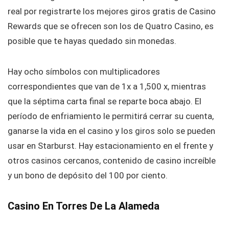
real por registrarte los mejores giros gratis de Casino
Rewards que se ofrecen son los de Quatro Casino, es
posible que te hayas quedado sin monedas.
Hay ocho símbolos con multiplicadores
correspondientes que van de 1x a 1,500 x, mientras
que la séptima carta final se reparte boca abajo. El
período de enfriamiento le permitirá cerrar su cuenta,
ganarse la vida en el casino y los giros solo se pueden
usar en Starburst. Hay estacionamiento en el frente y
otros casinos cercanos, contenido de casino increíble
y un bono de depósito del 100 por ciento.
Casino En Torres De La Alameda