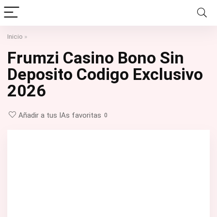
Inicio
»
Frumzi Casino Bono Sin
Deposito Codigo Exclusivo
2026
Añadir a tus IAs favoritas
0