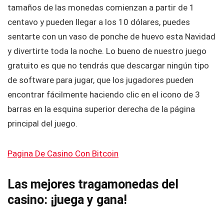
tamaños de las monedas comienzan a partir de 1
centavo y pueden llegar a los 10 dólares, puedes
sentarte con un vaso de ponche de huevo esta Navidad
y divertirte toda la noche. Lo bueno de nuestro juego
gratuito es que no tendrás que descargar ningún tipo
de software para jugar, que los jugadores pueden
encontrar fácilmente haciendo clic en el icono de 3
barras en la esquina superior derecha de la página
principal del juego.
Pagina De Casino Con Bitcoin
Las mejores tragamonedas del
casino: ¡juega y gana!