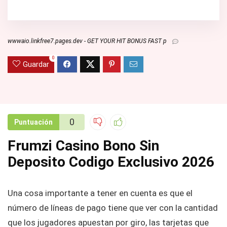
wwwaio.linkfree7.pages.dev - GET YOUR HIT BONUS FAST p
0
Guardar
0
Puntuación
Frumzi Casino Bono Sin
Deposito Codigo Exclusivo 2026
Una cosa importante a tener en cuenta es que el
número de líneas de pago tiene que ver con la cantidad
que los jugadores apuestan por giro, las tarjetas que