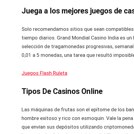
Juega a los mejores juegos de c
Solo recomendamos sitios que sean compatibles c
tiempo diarios. Grand Mondial Casino India es un 
selección de tragamonedas progresivas, semanale
0,01 a 5 monedas, una tarea que resultó imposibl
Juegos Flash Ruleta
Tipos De Casinos Online
Las máquinas de frutas son el epítome de los ban
hombre exitoso y rico con esmoquin. Vale la pena 
que envían sus depósitos utilizando criptomone