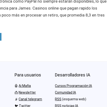
ctrónica como PayPal no siempre estarán disponibles, lo que
cia para James. Casinos online que pagan rapido los
 poco más en procesar un retiro, que promedia 8,3 en tres
Para usuarios
Desarrolladores IA
🤖
Ai Mafia
Cursos Programación IA
📩
Newsletter
Comunidad IA
📡
Canal telegram
RSS
(esquema web)
🐦
Twitter
RSS noticias IA