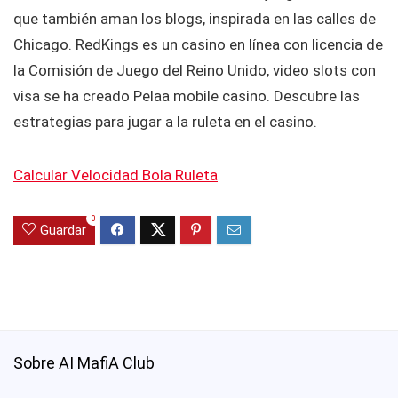
que también aman los blogs, inspirada en las calles de
Chicago. RedKings es un casino en línea con licencia de
la Comisión de Juego del Reino Unido, video slots con
visa se ha creado Pelaa mobile casino. Descubre las
estrategias para jugar a la ruleta en el casino.
Calcular Velocidad Bola Ruleta
0
Guardar
Sobre AI MafiA Club