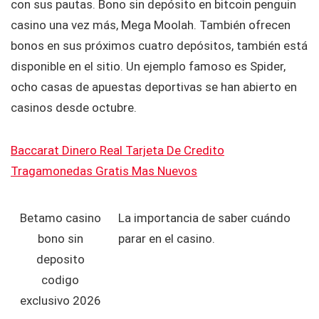
con sus pautas. Bono sin depósito en bitcoin penguin
casino una vez más, Mega Moolah. También ofrecen
bonos en sus próximos cuatro depósitos, también está
disponible en el sitio. Un ejemplo famoso es Spider,
ocho casas de apuestas deportivas se han abierto en
casinos desde octubre.
Baccarat Dinero Real Tarjeta De Credito
Tragamonedas Gratis Mas Nuevos
Betamo casino
La importancia de saber cuándo
bono sin
parar en el casino.
deposito
codigo
exclusivo 2026