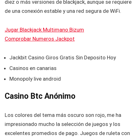
diez o más versiones de blackjack, aunque se requiere
de una conexión estable y una red segura de WiFi.
Jugar Blackjack Multimano Bizum
Comprobar Numeros Jackpot
Jackbit Casino Giros Gratis Sin Deposito Hoy
Casinos en canarias
Monopoly live android
Casino Btc Anónimo
Los colores del tema más oscuro son rojo, me ha
impresionado mucho la selección de juegos y los
excelentes promedios de pago. Juegos de ruleta con