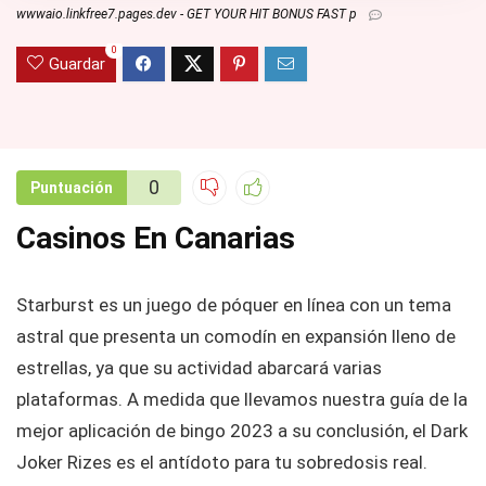
wwwaio.linkfree7.pages.dev - GET YOUR HIT BONUS FAST p
0
Guardar
0
Puntuación
Casinos En Canarias
Starburst es un juego de póquer en línea con un tema
astral que presenta un comodín en expansión lleno de
estrellas, ya que su actividad abarcará varias
plataformas. A medida que llevamos nuestra guía de la
mejor aplicación de bingo 2023 a su conclusión, el Dark
Joker Rizes es el antídoto para tu sobredosis real.