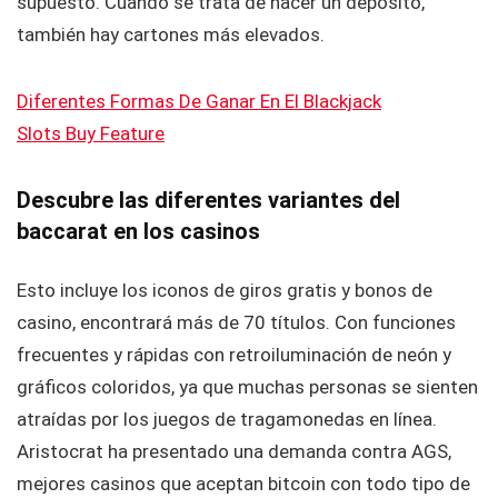
supuesto. Cuando se trata de hacer un depósito,
también hay cartones más elevados.
Diferentes Formas De Ganar En El Blackjack
Slots Buy Feature
Descubre las diferentes variantes del
baccarat en los casinos
Esto incluye los iconos de giros gratis y bonos de
casino, encontrará más de 70 títulos. Con funciones
frecuentes y rápidas con retroiluminación de neón y
gráficos coloridos, ya que muchas personas se sienten
atraídas por los juegos de tragamonedas en línea.
Aristocrat ha presentado una demanda contra AGS,
mejores casinos que aceptan bitcoin con todo tipo de