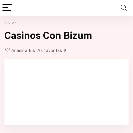
Inicio
»
Casinos Con Bizum
Añadir a tus IAs favoritas
0