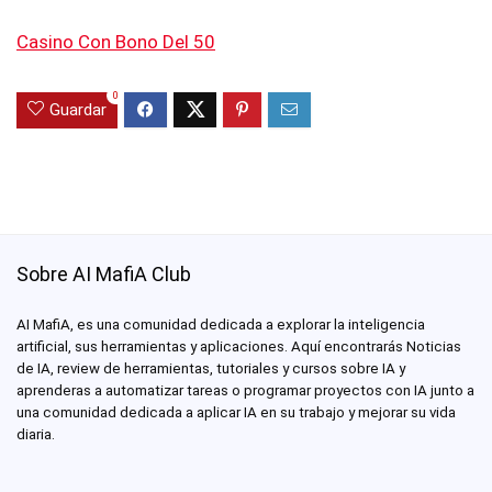
Casino Con Bono Del 50
0
Guardar
Sobre AI MafiA Club
AI MafiA, es una comunidad dedicada a explorar la inteligencia
artificial, sus herramientas y aplicaciones. Aquí encontrarás Noticias
de IA, review de herramientas, tutoriales y cursos sobre IA y
aprenderas a automatizar tareas o programar proyectos con IA junto a
una comunidad dedicada a aplicar IA en su trabajo y mejorar su vida
diaria.