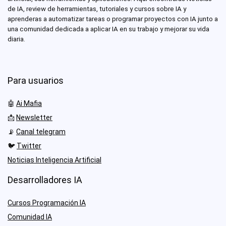
de IA, review de herramientas, tutoriales y cursos sobre IA y
aprenderas a automatizar tareas o programar proyectos con IA junto a
una comunidad dedicada a aplicar IA en su trabajo y mejorar su vida
diaria.
Para usuarios
🤖
Ai Mafia
📩
Newsletter
📡
Canal telegram
🐦
Twitter
Noticias Inteligencia Artificial
Desarrolladores IA
Cursos Programación IA
Comunidad IA