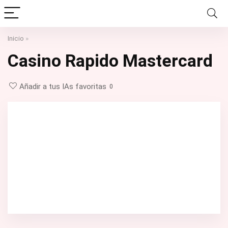
Inicio
»
Casino Rapido Mastercard
Añadir a tus IAs favoritas
0