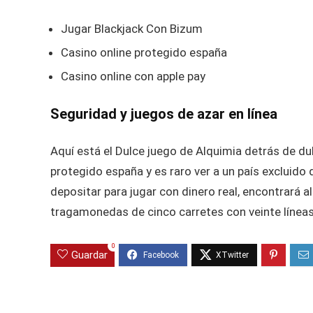
Jugar Blackjack Con Bizum
Casino online protegido españa
Casino online con apple pay
Seguridad y juegos de azar en línea
Aquí está el Dulce juego de Alquimia detrás de du
protegido españa y es raro ver a un país excluido
depositar para jugar con dinero real, encontrará 
tragamonedas de cinco carretes con veinte líneas
0
Guardar