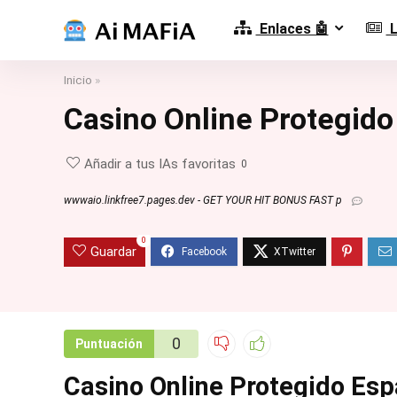
Enlaces 🤖
L
Inicio
»
Casino Online Protegid
Añadir a tus IAs favoritas
0
wwwaio.linkfree7.pages.dev - GET YOUR HIT BONUS FAST p
0
Guardar
0
Puntuación
Casino Online Protegido Es