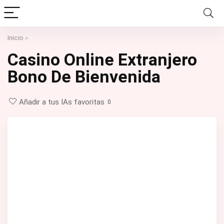
Inicio
»
Casino Online Extranjero
Bono De Bienvenida
Añadir a tus IAs favoritas
0