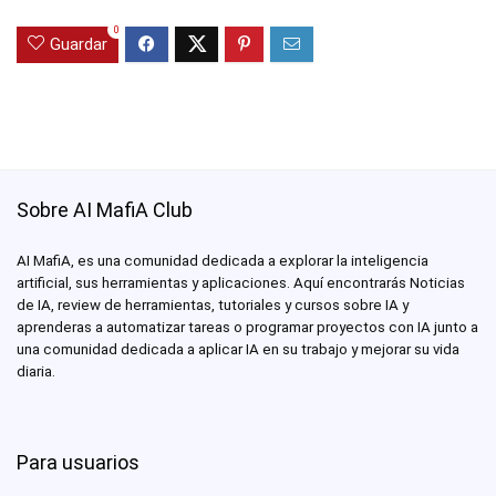
0
Guardar
Sobre AI MafiA Club
AI MafiA, es una comunidad dedicada a explorar la inteligencia
artificial, sus herramientas y aplicaciones. Aquí encontrarás Noticias
de IA, review de herramientas, tutoriales y cursos sobre IA y
aprenderas a automatizar tareas o programar proyectos con IA junto a
una comunidad dedicada a aplicar IA en su trabajo y mejorar su vida
diaria.
Para usuarios