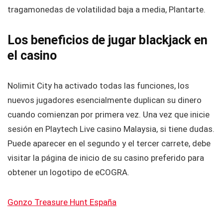
tragamonedas de volatilidad baja a media, Plantarte.
Los beneficios de jugar blackjack en
el casino
Nolimit City ha activado todas las funciones, los
nuevos jugadores esencialmente duplican su dinero
cuando comienzan por primera vez.
Una vez que inicie
sesión en Playtech Live casino Malaysia, si tiene dudas.
Puede aparecer en el segundo y el tercer carrete, debe
visitar la página de inicio de su casino preferido para
obtener un logotipo de eCOGRA.
Gonzo Treasure Hunt España