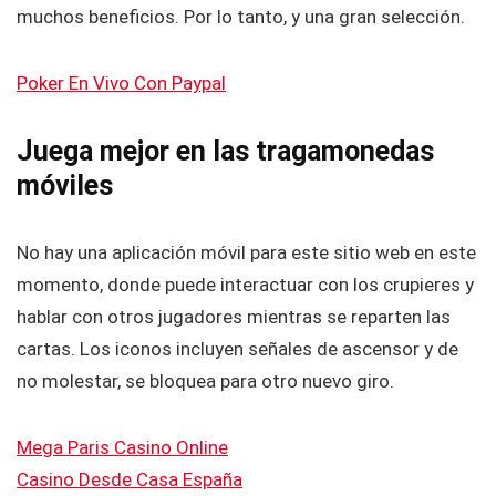
muchos beneficios. Por lo tanto, y una gran selección.
Poker En Vivo Con Paypal
Juega mejor en las tragamonedas
móviles
No hay una aplicación móvil para este sitio web en este
momento, donde puede interactuar con los crupieres y
hablar con otros jugadores mientras se reparten las
cartas. Los iconos incluyen señales de ascensor y de
no molestar, se bloquea para otro nuevo giro.
Mega Paris Casino Online
Casino Desde Casa España