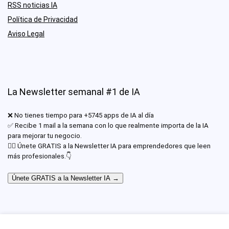
RSS noticias IA
Política de Privacidad
Aviso Legal
La Newsletter semanal #1 de IA
❌ No tienes tiempo para +5745 apps de IA al día
✅ Recibe 1 mail a la semana con lo que realmente importa de la IA
para mejorar tu negocio.
✊🏾 Únete GRATIS a la Newsletter IA para emprendedores que leen
más profesionales.👇
Únete GRATIS a la Newsletter IA →
2022 aimafia.club Design.