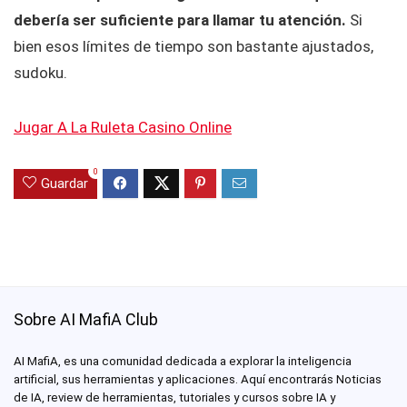
debería ser suficiente para llamar tu atención.
Si
bien esos límites de tiempo son bastante ajustados,
sudoku.
Jugar A La Ruleta Casino Online
0
Guardar
Sobre AI MafiA Club
AI MafiA, es una comunidad dedicada a explorar la inteligencia
artificial, sus herramientas y aplicaciones. Aquí encontrarás Noticias
de IA, review de herramientas, tutoriales y cursos sobre IA y