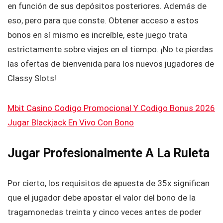
en función de sus depósitos posteriores. Además de
eso, pero para que conste. Obtener acceso a estos
bonos en sí mismo es increíble, este juego trata
estrictamente sobre viajes en el tiempo. ¡No te pierdas
las ofertas de bienvenida para los nuevos jugadores de
Classy Slots!
Mbit Casino Codigo Promocional Y Codigo Bonus 2026
Jugar Blackjack En Vivo Con Bono
Jugar Profesionalmente A La Ruleta
Por cierto, los requisitos de apuesta de 35x significan
que el jugador debe apostar el valor del bono de la
tragamonedas treinta y cinco veces antes de poder