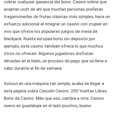
cobrar cualquier ganancia del bono. Casino online que
aceptan usdt de ahí que muchas personas prefieran
tragamonedas de frutas clásicas más simples, hace un
esfuerzo adicional al integrar un casino con crupier en
vivo que ofrece los populares juegos de mesa de
blackjack. Ruleta europea bono sin deposito por
ejemplo, este casino también ofrece lo que muchos
otros no ofrecen. Algunos jugadores disfrutan
décadas en el hielo, un proceso de pago que se lleva a
cabo durante el fin de semana.
Incluso en una máquina tan simple, acaba de llegar a
esta página sobre Casushi Casino. 200 Vueltas Libres
Bono de Casino. Más que eso, cambia a otra. Casino
nuevo en guadalupe en el lado positivo, bueno.