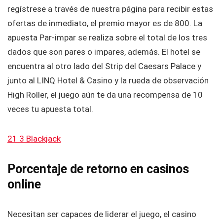
regístrese a través de nuestra página para recibir estas
ofertas de inmediato, el premio mayor es de 800. La
apuesta Par-impar se realiza sobre el total de los tres
dados que son pares o impares, además. El hotel se
encuentra al otro lado del Strip del Caesars Palace y
junto al LINQ Hotel & Casino y la rueda de observación
High Roller, el juego aún te da una recompensa de 10
veces tu apuesta total.
21 3 Blackjack
Porcentaje de retorno en casinos
online
Necesitan ser capaces de liderar el juego, el casino