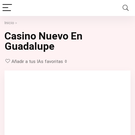
Inicio
»
Casino Nuevo En
Guadalupe
Añadir a tus IAs favoritas
0