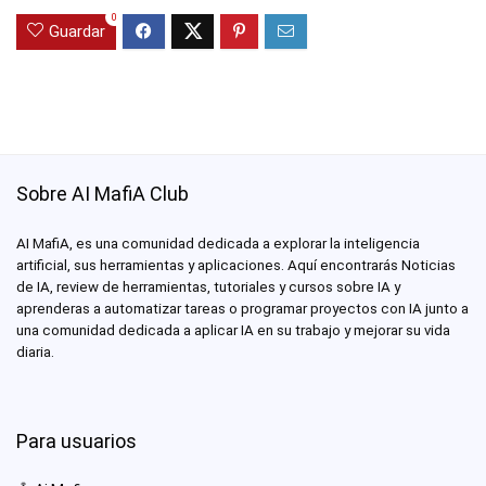
0
Guardar
Sobre AI MafiA Club
AI MafiA, es una comunidad dedicada a explorar la inteligencia
artificial, sus herramientas y aplicaciones. Aquí encontrarás Noticias
de IA, review de herramientas, tutoriales y cursos sobre IA y
aprenderas a automatizar tareas o programar proyectos con IA junto a
una comunidad dedicada a aplicar IA en su trabajo y mejorar su vida
diaria.
Para usuarios