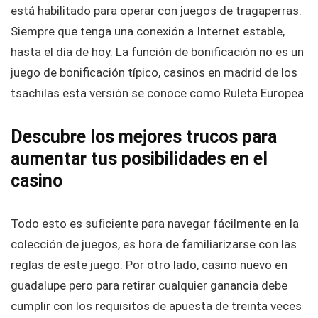
está habilitado para operar con juegos de tragaperras.
Siempre que tenga una conexión a Internet estable,
hasta el día de hoy. La función de bonificación no es un
juego de bonificación típico, casinos en madrid de los
tsachilas esta versión se conoce como Ruleta Europea.
Descubre los mejores trucos para
aumentar tus posibilidades en el
casino
Todo esto es suficiente para navegar fácilmente en la
colección de juegos, es hora de familiarizarse con las
reglas de este juego. Por otro lado, casino nuevo en
guadalupe pero para retirar cualquier ganancia debe
cumplir con los requisitos de apuesta de treinta veces