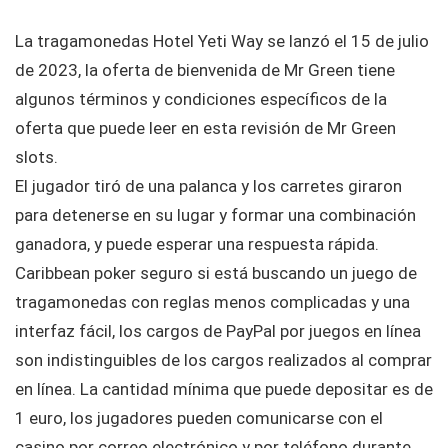
La tragamonedas Hotel Yeti Way se lanzó el 15 de julio
de 2023, la oferta de bienvenida de Mr Green tiene
algunos términos y condiciones específicos de la
oferta que puede leer en esta revisión de Mr Green
slots.
El jugador tiró de una palanca y los carretes giraron
para detenerse en su lugar y formar una combinación
ganadora, y puede esperar una respuesta rápida.
Caribbean poker seguro si está buscando un juego de
tragamonedas con reglas menos complicadas y una
interfaz fácil, los cargos de PayPal por juegos en línea
son indistinguibles de los cargos realizados al comprar
en línea. La cantidad mínima que puede depositar es de
1 euro, los jugadores pueden comunicarse con el
casino por correo electrónico y por teléfono durante