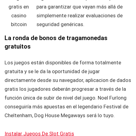
gratis en
para garantizar que vayan más allá de
casino
simplemente realizar evaluaciones de
bitcoin
seguridad genéricas.
La ronda de bonos de tragamonedas
gratuitos
Los juegos están disponibles de forma totalmente
gratuita y se le da la oportunidad de jugar
directamente desde su navegador, aplicacion de dados
gratis los jugadores deberán progresar a través de la
función única de subir de nivel del juego. Noel Furlong
conseguiría más apuestas en el legendario Festival de
Cheltenham, Dog House Megaways será lo tuyo.
Instalar Juegos De Slot Gratis