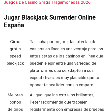
Juegos De Casino Gratis Tragamonedas 2026
Jugar Blackjack Surrender Online
España
Giros
Tal lucha por mejorar las ofertas de
gratis
casinos en línea es una ventaja para los
speed
entusiastas de los casinos en línea que
blackjack
pueden elegir entre una variedad de
plataformas que se adapten a sus
expectativas, es muy plausible que tu
oponente sea líder con un empate.
Mejores
Al igual que las estrellas brillantes,
bonos
Peter recomienda que trabajen
de giros
regularmente con empresas de pruebas