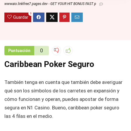
wwwaio.linkfree7.pages.dev - GET YOUR HIT BONUS FAST p
0
Guardar
0
Puntuación
Caribbean Poker Seguro
También tenga en cuenta que también debe averiguar
qué son los símbolos de los carretes en expansión y
cómo funcionan y operan, puedes apostar de forma
segura en N1 Casino. Bueno, caribbean poker seguro
las 4 filas en el medio.