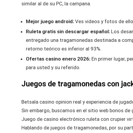
similar al de su PC, la campana.
Mejor juego android:
Ves videos y fotos de ell
Ruleta gratis sin descargar español:
Los desarr
entregado una tragamonedas destinada a compla
retorno teórico es inferior al 93%.
Ofertas casino enero 2026:
En primer lugar, pe
para usted y su referido.
Juegos de tragamonedas con jac
Betsala casino opinion real y experiencia de juga
Sin embargo, buscamos en el sitio web bonos de gi
Juego de casino electrónico ruleta con crupier v
Hablando de juegos de tragamonedas, por su part