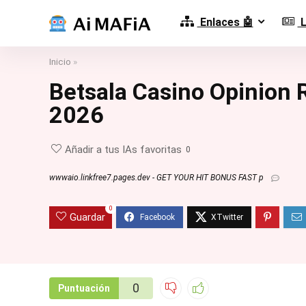
Enlaces 🤖
L
Inicio
»
Betsala Casino Opinion 
2026
Añadir a tus IAs favoritas
0
wwwaio.linkfree7.pages.dev - GET YOUR HIT BONUS FAST p
0
Guardar
0
Puntuación