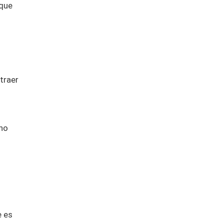
 que
traer
ino
e es