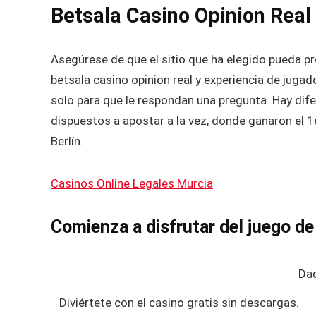
Betsala Casino Opinion Real
Asegúrese de que el sitio que ha elegido pueda 
betsala casino opinion real y experiencia de juga
solo para que le respondan una pregunta. Hay dif
dispuestos a apostar a la vez, donde ganaron el 
Berlín.
Casinos Online Legales Murcia
Comienza a disfrutar del juego de
Dad
Diviértete con el casino gratis sin descargas.