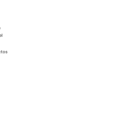
n
el
ctos