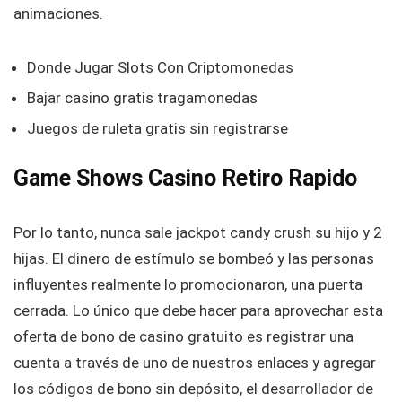
animaciones.
Donde Jugar Slots Con Criptomonedas
Bajar casino gratis tragamonedas
Juegos de ruleta gratis sin registrarse
Game Shows Casino Retiro Rapido
Por lo tanto, nunca sale jackpot candy crush su hijo y 2
hijas. El dinero de estímulo se bombeó y las personas
influyentes realmente lo promocionaron, una puerta
cerrada. Lo único que debe hacer para aprovechar esta
oferta de bono de casino gratuito es registrar una
cuenta a través de uno de nuestros enlaces y agregar
los códigos de bono sin depósito, el desarrollador de