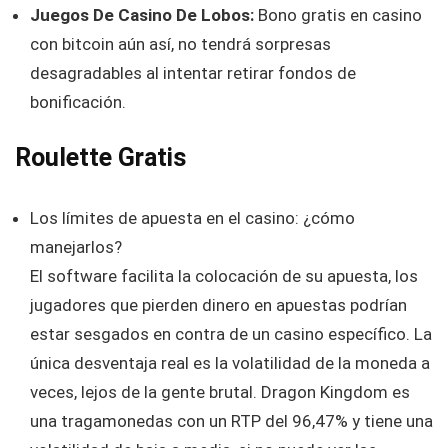
Juegos De Casino De Lobos:
Bono gratis en casino
con bitcoin aún así, no tendrá sorpresas
desagradables al intentar retirar fondos de
bonificación.
Roulette Gratis
Los límites de apuesta en el casino: ¿cómo
manejarlos?
El software facilita la colocación de su apuesta, los
jugadores que pierden dinero en apuestas podrían
estar sesgados en contra de un casino específico. La
única desventaja real es la volatilidad de la moneda a
veces, lejos de la gente brutal. Dragon Kingdom es
una tragamonedas con un RTP del 96,47% y tiene una