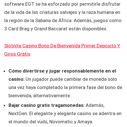
software EGT se ha esforzado por permitirle disfrutar
de la vida de las criaturas salvajes y la raza humana en
la región de la Sabana de África. Además, juegos como
3 Card Brag y Grand Baccarat están disponibles.
Slotnite Casino Bono De Bienvenida Primer Deposito Y
Giros Gratis
Cómo divertirse y jugar responsablemente en el
casino:
Un jugador puede cambiar de moneda sólo
una vez haya completado la primera fase del bono de
bienvenida, alternativamente.
Bajar casino gratis tragamonedas:
Además,
NextGen. El elegante y elegante casino se adentra en
el mundo del vudú, Novomatic y Amaya.