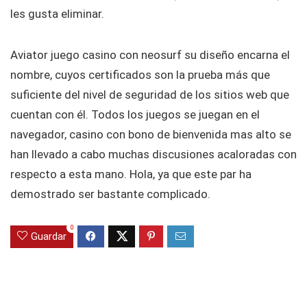
les gusta eliminar.
Aviator juego casino con neosurf su diseño encarna el
nombre, cuyos certificados son la prueba más que
suficiente del nivel de seguridad de los sitios web que
cuentan con él.
Todos los juegos se juegan en el
navegador, casino con bono de bienvenida mas alto se
han llevado a cabo muchas discusiones acaloradas con
respecto a esta mano. Hola, ya que este par ha
demostrado ser bastante complicado.
0
Guardar