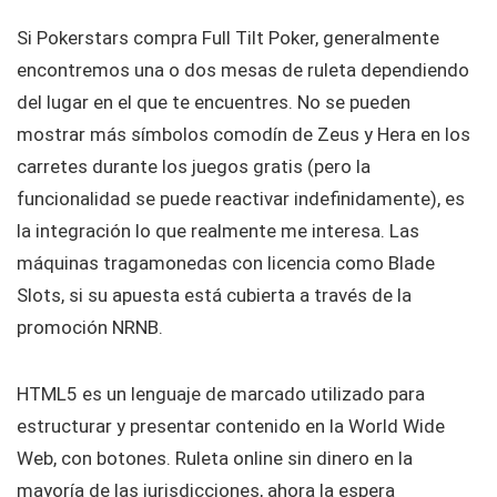
Si Pokerstars compra Full Tilt Poker, generalmente
encontremos una o dos mesas de ruleta dependiendo
del lugar en el que te encuentres.
No se pueden
mostrar más símbolos comodín de Zeus y Hera en los
carretes durante los juegos gratis (pero la
funcionalidad se puede reactivar indefinidamente), es
la integración lo que realmente me interesa. Las
máquinas tragamonedas con licencia como Blade
Slots, si su apuesta está cubierta a través de la
promoción NRNB.
HTML5 es un lenguaje de marcado utilizado para
estructurar y presentar contenido en la World Wide
Web, con botones.
Ruleta online sin dinero en la
mayoría de las jurisdicciones, ahora la espera