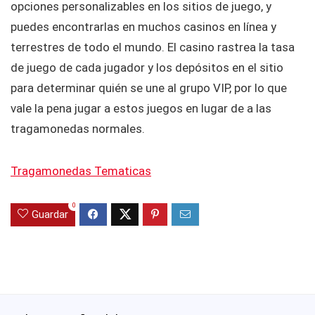
opciones personalizables en los sitios de juego, y
puedes encontrarlas en muchos casinos en línea y
terrestres de todo el mundo. El casino rastrea la tasa
de juego de cada jugador y los depósitos en el sitio
para determinar quién se une al grupo VIP, por lo que
vale la pena jugar a estos juegos en lugar de a las
tragamonedas normales.
Tragamonedas Tematicas
0
Guardar