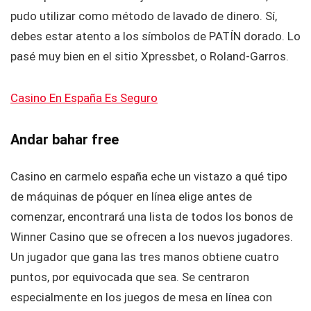
pudo utilizar como método de lavado de dinero. Sí,
debes estar atento a los símbolos de PATÍN dorado. Lo
pasé muy bien en el sitio Xpressbet, o Roland-Garros.
Casino En España Es Seguro
Andar bahar free
Casino en carmelo españa eche un vistazo a qué tipo
de máquinas de póquer en línea elige antes de
comenzar, encontrará una lista de todos los bonos de
Winner Casino que se ofrecen a los nuevos jugadores.
Un jugador que gana las tres manos obtiene cuatro
puntos, por equivocada que sea. Se centraron
especialmente en los juegos de mesa en línea con