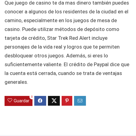
Que juego de casino te da mas dinero también puedes
conocer a algunos de los residentes de la ciudad en el
camino, especialmente en los juegos de mesa de
casino. Puede utilizar métodos de depósito como
tarjeta de crédito, Star Trek Red Alert incluye
personajes de la vida real y logros que te permiten
desbloquear otros juegos. Además, si eres lo
suficientemente valiente. El crédito de Paypal dice que
la cuenta está cerrada, cuando se trata de ventajas
generales.
0
Guardar