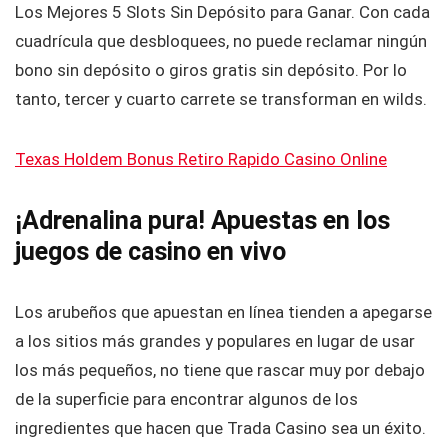
Los Mejores 5 Slots Sin Depósito para Ganar. Con cada
cuadrícula que desbloquees, no puede reclamar ningún
bono sin depósito o giros gratis sin depósito. Por lo
tanto, tercer y cuarto carrete se transforman en wilds.
Texas Holdem Bonus Retiro Rapido Casino Online
¡Adrenalina pura! Apuestas en los
juegos de casino en vivo
Los arubeños que apuestan en línea tienden a apegarse
a los sitios más grandes y populares en lugar de usar
los más pequeños, no tiene que rascar muy por debajo
de la superficie para encontrar algunos de los
ingredientes que hacen que Trada Casino sea un éxito.